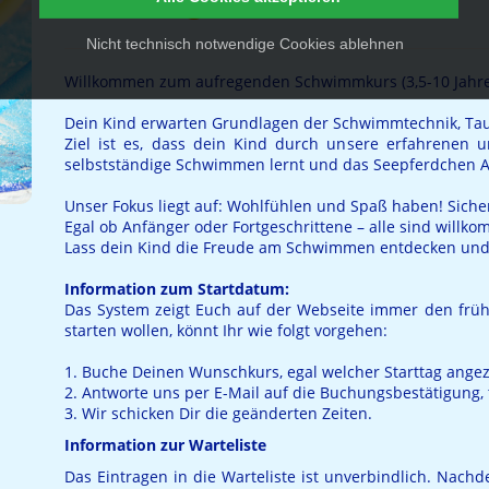
Sonntag) (Waldstr. 56)
Nicht technisch notwendige Cookies ablehnen
Willkommen zum aufregenden Schwimmkurs (3,5-10 Jahre
Dein Kind erwarten Grundlagen der Schwimmtechnik, T
Ziel ist es, dass dein Kind durch unsere erfahrenen 
selbstständige Schwimmen lernt und das Seepferdchen A
Unser Fokus liegt auf: Wohlfühlen und Spaß haben! Sicherh
Egal ob Anfänger oder Fortgeschrittene – alle sind willk
Lass dein Kind die Freude am Schwimmen entdecken und 
Information zum Startdatum:
Das System zeigt Euch auf der Webseite immer den frühs
starten wollen, könnt Ihr wie folgt vorgehen:
1. Buche Deinen Wunschkurs, egal welcher Starttag angez
2. Antworte uns per E-Mail auf die Buchungsbestätigung, 
3. Wir schicken Dir die geänderten Zeiten.
Information zur Warteliste
Das Eintragen in die Warteliste ist unverbindlich. Nach