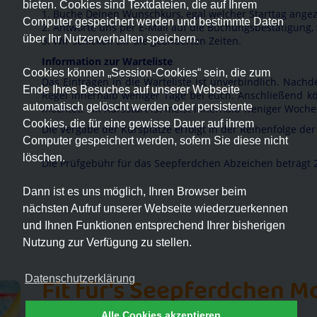
bieten. Cookies sind Textdateien, die auf Ihrem
1. Buche Deinen Wunschkurs, egal welcher Starttag angez
Computer gespeichert werden und bestimmte Daten
2. Antworte uns per E-Mail auf die Buchungsbestätigung, 
über Ihr Nutzerverhalten speichern.
3. Wir schicken Dir die geänderten Zeiten.
Information zur Warteliste
Cookies können „Session-Cookies“ sein, die zum
Das Eintragen in die Warteliste ist unverbindlich. Nach
Ende Ihres Besuches auf unserer Webseite
Regel innerhalb weniger Tage bei euch. Anschließend kö
automatisch gelöscht werden oder persistente
möchtet. Ein Kursstart ist meist innerhalb weniger Woche
Cookies, die für eine gewisse Dauer auf ihrem
Die Vergabe der Kursplätze erfolgt in der Reihenfolge der
Computer gespeichert werden, sofern Sie diese nicht
löschen.
Die Prüfgebühr für das Seepferdchen Abzeichen beträgt 2
Dann ist es uns möglich, Ihren Browser beim
nächsten Aufruf unserer Webseite wiederzuerkennen
und Ihnen Funktionen entsprechend Ihrer bisherigen
Nutzung zur Verfügung zu stellen.
Fit für's Seepferdchen M
Datenschutzerklärung
Alle Cookies akzeptieren