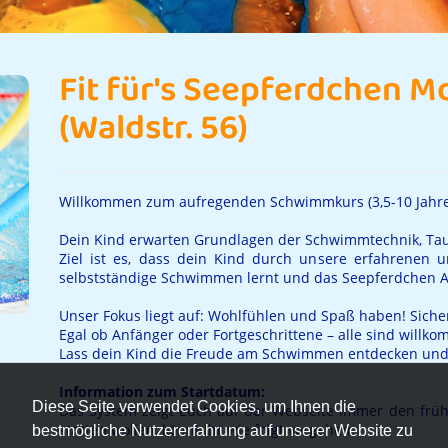
Fit für's Seepferdchen M
(Waldstr. 56)
Willkommen zum aufregenden Schwimmkurs (3,5-10 Jahre
Dein Kind erwarten Grundlagen der Schwimmtechnik, T
Ziel ist es, dass dein Kind durch unsere erfahrenen 
selbstständige Schwimmen lernt und das Seepferdchen A
Unser Fokus liegt auf: Wohlfühlen und Spaß haben! Sicherh
Egal ob Anfänger oder Fortgeschrittene – alle sind willk
Lass dein Kind die Freude am Schwimmen entdecken und 
Information zum Startdatum:
Diese Seite verwendet Cookies, um Ihnen die
Das System zeigt Euch auf der Webseite immer den frühs
starten wollen, könnt Ihr wie folgt vorgehen:
bestmögliche Nutzererfahrung auf unserer Website zu