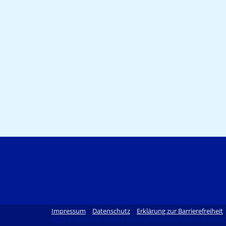
Impressum
|
Datenschutz
|
Erklärung zur Barrierefreiheit
2026 © Swimkids GmbH. Alle Rechte vorbehalten. Unterstü