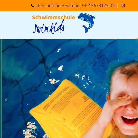
Persönliche
Beratung:
+4915678123401