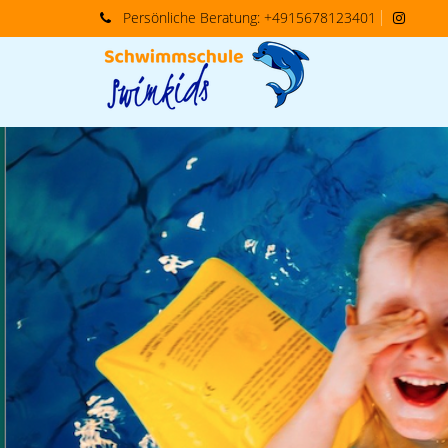
Persönliche
Beratung:
+4915678123401