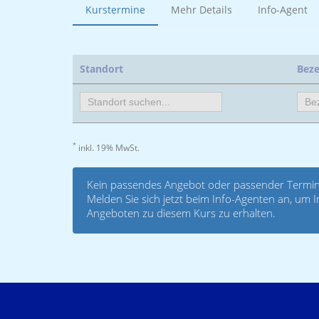
Kurstermine
Mehr Details
Info-Agent
Standort
Bez
*
inkl. 19% MwSt.
Kein passendes Angebot oder passender Termin
Melden Sie sich jetzt beim Info-Agenten an, um
Angeboten zu diesem Kurs zu erhalten.