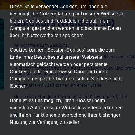
Diese Seite verwendet Cookies, um Ihnen die
bestmögliche Nutzererfahrung auf unserer Website zu
Goldkurs (Waldstr. 56)
bieten. Cookies sind Textdateien, die auf Ihrem
Computer gespeichert werden und bestimmte Daten
über Ihr Nutzerverhalten speichern.
Willkommen zum Goldkurs!
Cookies können „Session-Cookies“ sein, die zum
Dein Kind hat das „Silber" Abzeichen geschafft und will meh
Ende Ihres Besuches auf unserer Webseite
automatisch gelöscht werden oder persistente
In diesem fortgeschrittenen Kurs verbessert dein Kind St
Cookies, die für eine gewisse Dauer auf ihrem
erhält das Abzeichen „Gold“.
Computer gespeichert werden, sofern Sie diese nicht
Sicherheit und Spaß stehen an erster Stelle.
löschen.
Melde dein Kind jetzt für die nächste Schwimmstufe an!
Dann ist es uns möglich, Ihren Browser beim
nächsten Aufruf unserer Webseite wiederzuerkennen
2 Kurstermine
und Ihnen Funktionen entsprechend Ihrer bisherigen
Nutzung zur Verfügung zu stellen.