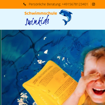
Persönliche
Beratung:
+4915678123401