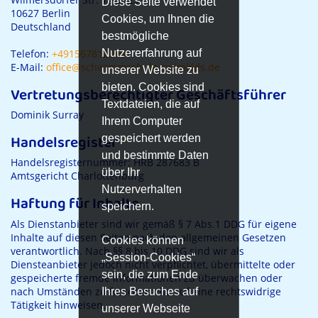
Diese Seite verwendet
10627 Berlin
Cookies, um Ihnen die
Deutschland
bestmögliche
Nutzererfahrung auf
Telefon:
+4915678123401
E-Mail:
office@schwimmschule-swimkids.de
unserer Website zu
bieten. Cookies sind
Vertretungsberechtigter Geschäftsführer
Textdateien, die auf
Dominik Surray
Ihrem Computer
Handelsregister
gespeichert werden
und bestimmte Daten
Handelsregisternummer: HRB 287683 B
über Ihr
Amtsgericht Charlottenburg
Nutzerverhalten
Haftung für Inhalte
speichern.
Als Dienstanbieter sind wir gemäß § 7 Abs.1 DDG für eigene
Inhalte auf diesen Seiten nach den allgemeinen Gesetzen
Cookies können
verantwortlich. Nach §§ 8 bis 10 DDG sind wir als
„Session-Cookies“
Diensteanbieter jedoch nicht verpflichtet, übermittelte oder
sein, die zum Ende
gespeicherte fremde Informationen zu überwachen oder
nach Umständen zu forschen, die auf eine rechtswidrige
Ihres Besuches auf
Tätigkeit hinweisen.
unserer Webseite