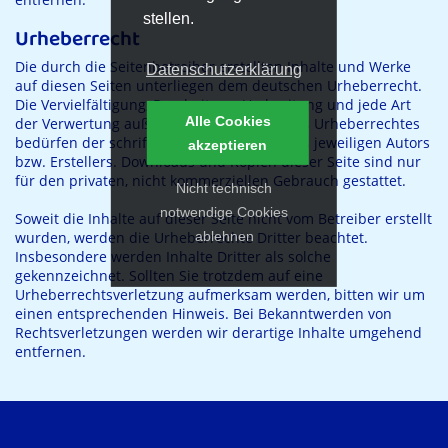
stellen.
Urheberrecht
Die durch die Seitenbetreiber erstellten Inhalte und Werke
Datenschutzerklärung
auf diesen Seiten unterliegen dem deutschen Urheberrecht.
Die Vervielfältigung, Bearbeitung, Verbreitung und jede Art
Alle Cookies
der Verwertung außerhalb der Grenzen des Urheberrechtes
bedürfen der schriftlichen Zustimmung des jeweiligen Autors
akzeptieren
bzw. Erstellers. Downloads und Kopien dieser Seite sind nur
für den privaten, nicht kommerziellen Gebrauch gestattet.
Nicht technisch
notwendige Cookies
Soweit die Inhalte auf dieser Seite nicht vom Betreiber erstellt
ablehnen
wurden, werden die Urheberrechte Dritter beachtet.
Insbesondere werden Inhalte Dritter als solche
gekennzeichnet. Sollten Sie trotzdem auf eine
Urheberrechtsverletzung aufmerksam werden, bitten wir um
einen entsprechenden Hinweis. Bei Bekanntwerden von
Rechtsverletzungen werden wir derartige Inhalte umgehend
entfernen.